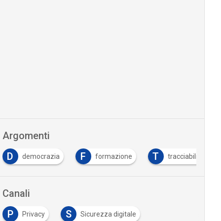
Argomenti
D
F
T
democrazia
formazione
tracciabilità
Canali
P
S
Privacy
Sicurezza digitale