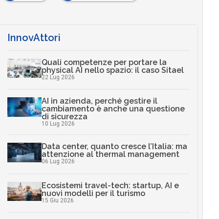
InnovAttori
Quali competenze per portare la
physical AI nello spazio: il caso Sitael
22 Lug 2026
AI in azienda, perché gestire il
cambiamento è anche una questione
di sicurezza
10 Lug 2026
Data center, quanto cresce l’Italia: ma
attenzione al thermal management
06 Lug 2026
Ecosistemi travel-tech: startup, AI e
nuovi modelli per il turismo
15 Giu 2026