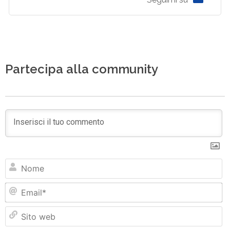
Partecipa alla community
N
Em
Si
w