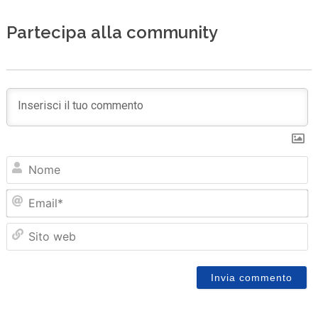
Partecipa alla community
N
Em
Sit
we