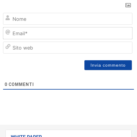
N
Em
Si
w
0
COMMENTI