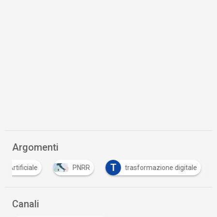
Argomenti
T
za Artificiale
PNRR
trasformazione digitale
Canali