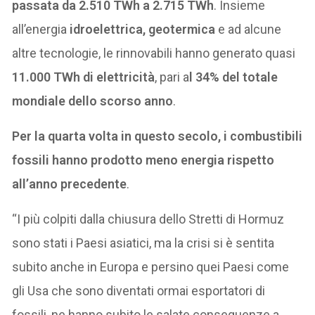
passata da 2.510 TWh a 2.715 TWh
. Insieme
all’energia
idroelettrica, geotermica
e ad alcune
altre tecnologie, le rinnovabili hanno generato quasi
11.000 TWh di elettricità
, pari a
l 34% del totale
mondiale dello scorso anno
.
Per la quarta volta in questo secolo, i combustibili
fossili hanno prodotto meno energia rispetto
all’anno precedente
.
“I più colpiti dalla chiusura dello Stretti di Hormuz
sono stati i Paesi asiatici, ma la crisi si è sentita
subito anche in Europa e persino quei Paesi come
gli Usa che sono diventati ormai esportatori di
fossili, ne hanno subito le salate conseguenze a