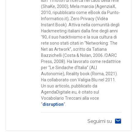
libri “I motori di ricerca nel caos della rete”
(ShaKe, 2000); Mela marcia (AgenziaX,
2010, ripubblicato come eBook da Punto-
Informatico.it); Zero Privacy (Vidèa
Instant Book). Attiva nella comunità degli
Hackmeeting italiani dalla fine degli anni
’90, il suo hacktivismo e la sua cultura di
rete sono stati citati in “Networking: The
Net as Artwork”, scritto da Tatiana
Bazzichelli (Costa & Nolan, 2006 /DARC
Press, 2008). Ha lavorato come redattrice
per “Le Sindache d’Italia” (ALI
Autonomie), Reality book (Roma, 2021).
Ha collaborato con Valigia Blu nel 2011.
Un suo articolo, pubblicato da
AgendaDigitale.eu, è citato sul
Vocabolario Treccani alla voce
“
disruption
“.
Seguimi su