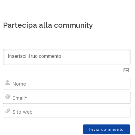
Partecipa alla community
N
Em
Si
w