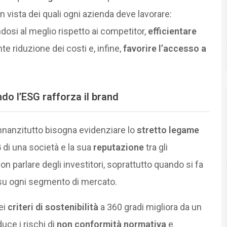
n vista dei quali ogni azienda deve lavorare:
osi al meglio rispetto ai competitor,
efficientare
te riduzione dei costi e, infine,
favorire l’accesso a
o l’ESG rafforza il brand
innanzitutto bisogna evidenziare lo
stretto legame
G
di una società e la sua
reputazione
tra gli
 non parlare degli investitori, soprattutto quando si fa
 su ogni segmento di mercato.
ei
criteri di sostenibilità
a 360 gradi migliora da un
iduce i rischi di
non conformità normativa
e