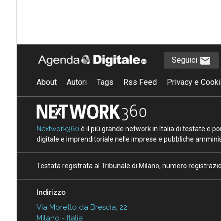
Seguici
About
Autori
Tags
Rss Feed
Privacy e Cooki
Nextwork360
è il più grande network in Italia di testate e 
digitale e imprenditoriale nelle imprese e pubbliche amminist
Testata registrata al Tribunale di Milano, numero registraz
Indirizzo
Via Moretto da Brescia, 22
Milano - Italia