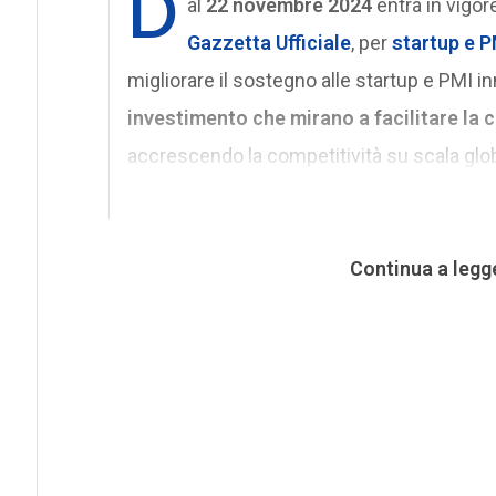
D
al
22 novembre 2024
entra in vigor
Gazzetta Ufficiale
, per
startup e P
migliorare il sostegno alle startup e PMI i
investimento che mirano a facilitare la c
accrescendo la competitività su scala glob
Continua a legg