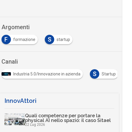
Argomenti
F
S
formazione
startup
Canali
S
Industria 5.0/Innovazione in azienda
Startup
InnovAttori
Quali competenze per portare la
physical AI nello spazio: il caso Sitael
22 Lug 2026