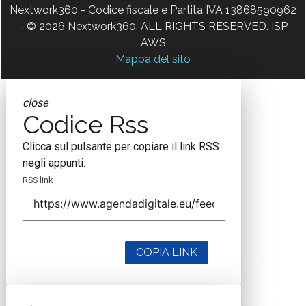
Nextwork360 - Codice fiscale e Partita IVA 13868590962
- © 2026 Nextwork360. ALL RIGHTS RESERVED. ISP
AWS
Mappa del sito
close
Codice Rss
Clicca sul pulsante per copiare il link RSS
negli appunti.
RSS link
COPIA LINK