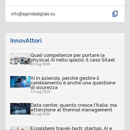
content_copy
info@agendadigitale.eu
InnovAttori
Quali competenze per portare la
physical AI nello spazio: il caso Sitael
22 Lug 2026
AI in azienda, perché gestire il
cambiamento è anche una questione
di sicurezza
10 Lug 2026
Data center, quanto cresce l’Italia: ma
attenzione al thermal management
06 Lug 2026
Ecosistemi travel-tech: startup, AI e