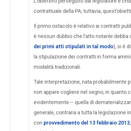
L’obiettivo perseguito dal legislatore è chia
contrattuale della PA; tuttavia, quest’obiet
Il primo ostacolo è relativo ai contratti pubb
è nessun dubbio che l’atto notarile debba
dei primi atti stipulati in tal modo
), si è 
la stipulazione dei contratti in forma amm
modalità tradizionali.
Tale interpretazione, nata probabilmente pe
non appare cogliere nel segno, in quanto co
evidentemente – quella di dematerializzare l
generale, contraria a tutta la legislazione i
con
provvedimento del 13 febbraio 2013