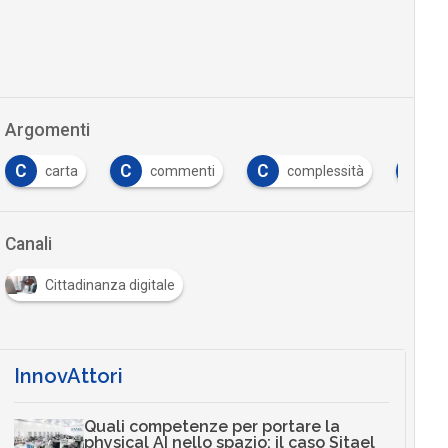
Argomenti
C
C
C
C
carta
commenti
complessità
co
Canali
Cittadinanza digitale
InnovAttori
Quali competenze per portare la
physical AI nello spazio: il caso Sitael