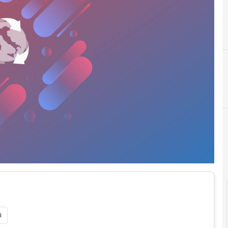
C
cad
i