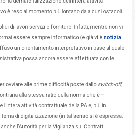
ro: la dematerializzazione dell’intera attività
tivo è reso al momento più lontano da alcuni ostacoli.
lici di lavori servizi e forniture. Infatti, mentre non vi
 ormai essere sempre informatico (e già vi è
notizia
diffuso un orientamento interpretativo in base al quale
inistrativa possa ancora essere effettuata con le
r ovviare alle prime difficoltà poste dallo
switch-off
,
ntraria alla stessa ratio della norma che è –
’intera attività contrattuale della PA e, più in
n tema di digitalizzazione (in tal senso si è espressa,
, anche l’Autorità per la Vigilanza sui Contratti