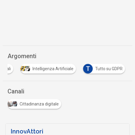
Argomenti
T
sonali
Intelligenza Artificiale
Tutto su GDPR
Canali
Cittadinanza digitale
InnovAttori