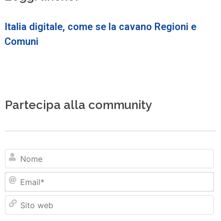
Italia digitale, come se la cavano Regioni e
Comuni
Partecipa alla community
N
Em
Si
w