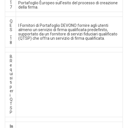
1
Portafoglio Europeo sull’esito del processo di creazione
7
della firma.
Q
E
I Fornitori di Portafoglio DEVONO fornire agli utenti
S
almeno un servizio di firma qualificata predefinito,
_
supportato da un fornitore di servizi fiduciari qualificato
1
(QTSP) che offra un servizio di firma qualificata.
8
B.
R
e
q
ui
si
ti
p
er
i
Q
T
S
P
In