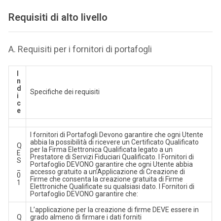
Requisiti di alto livello
A. Requisiti per i fornitori di portafogli
I
n
d
Specifiche dei requisiti
i
c
e
I fornitori di Portafogli Devono garantire che ogni Utente
abbia la possibilità di ricevere un Certificato Qualificato
Q
per la Firma Elettronica Qualificata legato a un
E
Prestatore di Servizi Fiduciari Qualificato. I Fornitori di
S
Portafoglio DEVONO garantire che ogni Utente abbia
_
accesso gratuito a un’Applicazione di Creazione di
0
Firme che consenta la creazione gratuita di Firme
1
Elettroniche Qualificate su qualsiasi dato. I Fornitori di
Portafoglio DEVONO garantire che:
L’applicazione per la creazione di firme DEVE essere in
Q
grado almeno di firmare i dati forniti