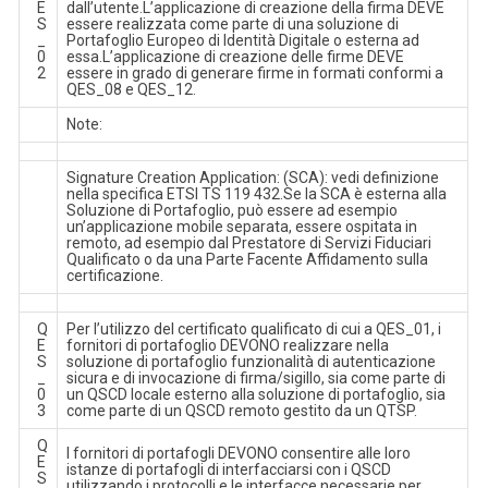
E
dall’utente.L’applicazione di creazione della firma DEVE
S
essere realizzata come parte di una soluzione di
_
Portafoglio Europeo di Identità Digitale o esterna ad
0
essa.L’applicazione di creazione delle firme DEVE
2
essere in grado di generare firme in formati conformi a
QES_08 e QES_12.
Note:
Signature Creation Application: (SCA): vedi definizione
nella specifica ETSI TS 119 432.Se la SCA è esterna alla
Soluzione di Portafoglio, può essere ad esempio
un’applicazione mobile separata, essere ospitata in
remoto, ad esempio dal Prestatore di Servizi Fiduciari
Qualificato o da una Parte Facente Affidamento sulla
certificazione.
Q
Per l’utilizzo del certificato qualificato di cui a QES_01, i
E
fornitori di portafoglio DEVONO realizzare nella
S
soluzione di portafoglio funzionalità di autenticazione
_
sicura e di invocazione di firma/sigillo, sia come parte di
0
un QSCD locale esterno alla soluzione di portafoglio, sia
3
come parte di un QSCD remoto gestito da un QTSP.
Q
I fornitori di portafogli DEVONO consentire alle loro
E
istanze di portafogli di interfacciarsi con i QSCD
S
utilizzando i protocolli e le interfacce necessarie per