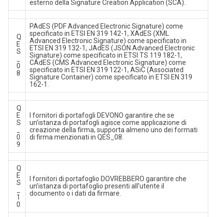
esterno della Signature Creation Application (SCA).
PAdES (PDF Advanced Electronic Signature) come
specificato in ETSI EN 319 142-1, XAdES (XML
Q
Advanced Electronic Signature) come specificato in
E
ETSI EN 319 132-1, JAdES (JSON Advanced Electronic
S
Signature) come specificato in ETSI TS 119 182-1,
_
CAdES (CMS Advanced Electronic Signature) come
0
specificato in ETSI EN 319 122-1, ASiC (Associated
8
Signature Container) come specificato in ETSI EN 319
162-1.
Q
E
I fornitori di portafogli DEVONO garantire che se
S
un’istanza di portafogli agisce come applicazione di
_
creazione della firma, supporta almeno uno dei formati
0
di firma menzionati in QES_08.
9
Q
E
I fornitori di portafoglio DOVREBBERO garantire che
S
un’istanza di portafoglio presenti all’utente il
_
documento o i dati da firmare.
1
0