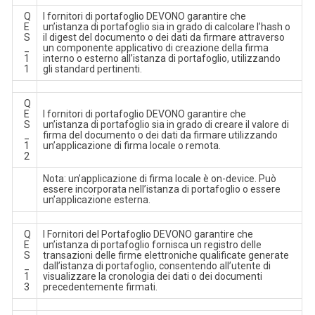
Q
I fornitori di portafoglio DEVONO garantire che
E
un’istanza di portafoglio sia in grado di calcolare l’hash o
S
il digest del documento o dei dati da firmare attraverso
_
un componente applicativo di creazione della firma
1
interno o esterno all’istanza di portafoglio, utilizzando
1
gli standard pertinenti.
Q
E
I fornitori di portafoglio DEVONO garantire che
S
un’istanza di portafoglio sia in grado di creare il valore di
_
firma del documento o dei dati da firmare utilizzando
1
un’applicazione di firma locale o remota.
2
Nota: un’applicazione di firma locale è on-device. Può
essere incorporata nell’istanza di portafoglio o essere
un’applicazione esterna.
Q
I Fornitori del Portafoglio DEVONO garantire che
E
un’istanza di portafoglio fornisca un registro delle
S
transazioni delle firme elettroniche qualificate generate
_
dall’istanza di portafoglio, consentendo all’utente di
1
visualizzare la cronologia dei dati o dei documenti
3
precedentemente firmati.