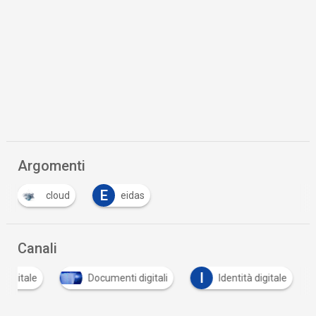
Argomenti
E
cloud
eidas
Canali
I
 digitale
Documenti digitali
Identità digitale