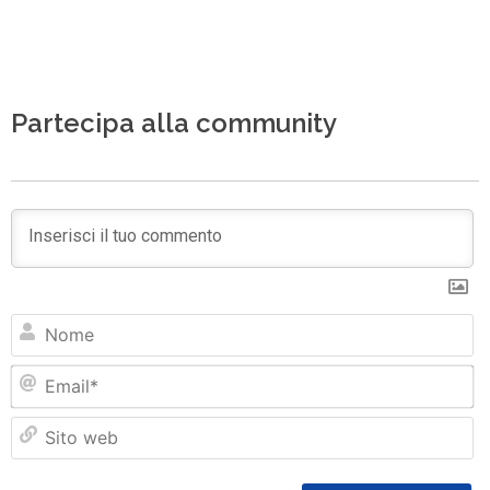
Partecipa alla community
N
Em
Si
w