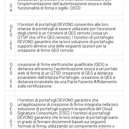
_
l’implementazione dell’autenticazione sicura e della
0
funzionalità di firma o sigillo. QSCD
4
I fornitori di portafogli DEVONO consentire alle loro
Q
istanze di portafogli di essere utilizzate per l’iscrizione
E
degli utenti a un fornitore di QES remoto (ossia un
S
QTSP che offre QES remoto). I fornitori di portafoglio
_
DEVONO garantire che la loro soluzione di portafoglio
0
supporti almeno una delle seguenti opzioni per la
5
creazione di firme QES remote:
Q
creazione di firme elettroniche qualificate (QES) a
E
distanza attraverso l’autenticazione sicura a un portale
S
web di firma di un QTSP. creazione di QES a distanza
_
incanalate dall’istanza Portafoglio. creazione di QES a
0
distanza incanalate da una Parte Facente Affidamento
6
sulla certificazione.
I fornitori di portafogli DEVONO garantire che
Q
un’applicazione di creazione di firme integrata nella loro
E
soluzione di portafogli supporti la specifica del Cloud
S
Signature Consortium, [CSC]. I fornitori di portafogli
_
DEVONO garantire che le loro istanze di portafogli siano
0
in grado di firmare documenti basati sui seguenti
7
formati di firma, utilizzando un componente interno o