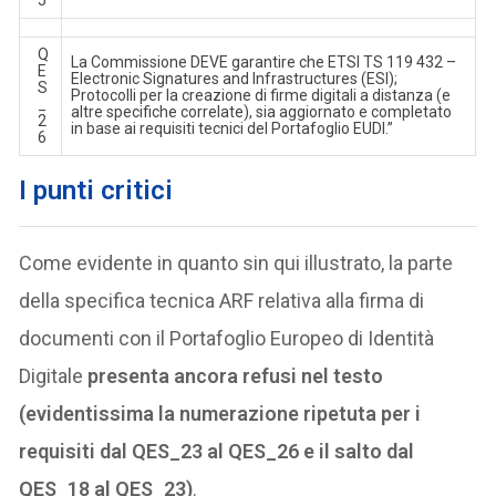
5
Q
La Commissione DEVE garantire che ETSI TS 119 432 –
E
Electronic Signatures and Infrastructures (ESI);
S
Protocolli per la creazione di firme digitali a distanza (e
_
altre specifiche correlate), sia aggiornato e completato
2
in base ai requisiti tecnici del Portafoglio EUDI.”
6
I punti critici
Come evidente in quanto sin qui illustrato, la parte
della specifica tecnica ARF relativa alla firma di
documenti con il Portafoglio Europeo di Identità
Digitale
presenta ancora refusi nel testo
(evidentissima la numerazione ripetuta per i
requisiti dal QES_23 al QES_26 e il salto dal
QES_18 al QES_23)
.