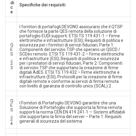
di
Specifiche dei requisiti
c
e
I fornitori di portafogli DEVONO assicurarsi che il QTSP
che fornisce la parte QES remota della soluzione di
portafoglio EUDI supporti: ETSI TS 119 431-1 – Firme
elettroniche e infrastrutture (ESI); Requisiti di politica e
Q
sicurezza per i fornitori di servizi fiduciari; Parte 1:
E
Componenti del servizio TSP che operano un QSCD /
S
SCDev remoto. ETSI TS 119 431-2 – Firme elettroniche
_
e infrastrutture (ESI); Requisiti di politica e sicurezza
2
per i prestatori di servizi fiduciari; Parte 2: Componenti
3
di servizio TSP che supportano la creazione di firme
digitali AdES. ETSI TS 119 432 – Firme elettroniche e
infrastrutture (ESI); Protocolli per la creazione di firme
digitali remote e conforme ai servizi di firma remota
con livello di garanzia di controllo unico (SCAL) 2 .
Q
I Fornitori di Portafoglio DEVONO garantire che una
E
Soluzione di Portafoglio che supporta la firma remota
S
supporti la norma CEN EN 419 241-1 — Sistemi affidabili
_
che supportano la firma del server – Parte 1: Requisiti
2
generali di sicurezza del sistema
4