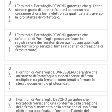
Q
E
I Fornitori di Portafoglio DEVONO garantire che gli Utenti
S
siano in grado di dare o rifiutare il consenso alla
_
creazione di una firma elettronica qualificata attraverso
1
la loro Istanza di Portafoglio.
4
Q
I Fornitori di Portafoglio DEVONO garantire che
E
un’istanza di Portafoglio possa verificare la
S
registrazione dei fornitori di servizi fiduciari qualificati
_
che forniscono servizi di firma (in scenari di creazione di
1
firme remote).
5
Q
E
I Fornitori di Portafoglio DOVREBBERO garantire che
S
un’istanza di Portafoglio supporti scenari di firma
_
multipla in cui più firmatari sono tenuti a firmare lo
1
stesso documento o gli stessi dati.
6
Q
I Fornitori di Portafoglio DEVONO garantire che i
E
Portafogli forniscano una conferma della creazione
S
della firma al momento della creazione di una firma
_
elettronica qualificata, informando l’utente del