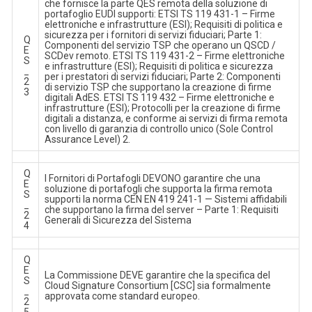
che fornisce la parte QES remota della soluzione di
portafoglio EUDI supporti: ETSI TS 119 431-1 – Firme
elettroniche e infrastrutture (ESI); Requisiti di politica e
sicurezza per i fornitori di servizi fiduciari; Parte 1:
Q
Componenti del servizio TSP che operano un QSCD /
E
SCDev remoto. ETSI TS 119 431-2 – Firme elettroniche
S
e infrastrutture (ESI); Requisiti di politica e sicurezza
_
per i prestatori di servizi fiduciari; Parte 2: Componenti
2
di servizio TSP che supportano la creazione di firme
3
digitali AdES. ETSI TS 119 432 – Firme elettroniche e
infrastrutture (ESI); Protocolli per la creazione di firme
digitali a distanza, e conforme ai servizi di firma remota
con livello di garanzia di controllo unico (Sole Control
Assurance Level) 2.
Q
I Fornitori di Portafogli DEVONO garantire che una
E
soluzione di portafogli che supporta la firma remota
S
supporti la norma CEN EN 419 241-1 — Sistemi affidabili
_
che supportano la firma del server – Parte 1: Requisiti
2
Generali di Sicurezza del Sistema
4
Q
E
La Commissione DEVE garantire che la specifica del
S
Cloud Signature Consortium [CSC] sia formalmente
_
approvata come standard europeo.
2