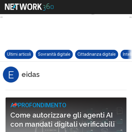
Ultimi articoli
Sovranità digitale
Cittadinanza digitale
Intel
E
eidas
APPROFONDIMENTO
Come autorizzare gli agenti AI
con mandati digitali verificabili