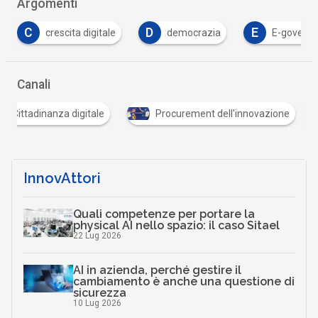
Argomenti
D
E
E
democrazia
E-governance
eprocureme
…
Canali
Cittadinanza digitale
Procurement dell'innovazio
…
InnovAttori
Quali competenze per portare la
physical AI nello spazio: il caso Sitael
22 Lug 2026
AI in azienda, perché gestire il
cambiamento è anche una questione di
sicurezza
10 Lug 2026