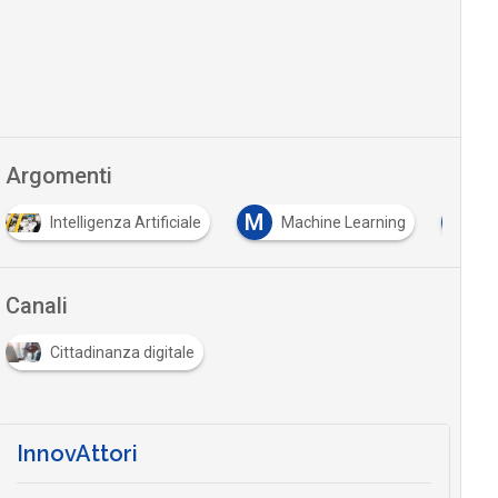
Argomenti
M
T
ntelligenza Artificiale
Machine Learning
trasformaz
Canali
Cittadinanza digitale
InnovAttori