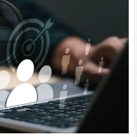
F
formazione
I