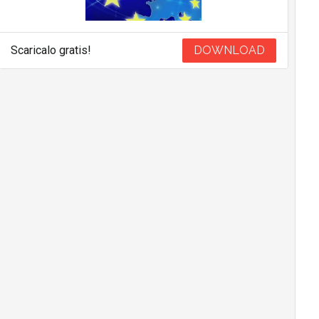
Scaricalo gratis!
DOWNLOAD