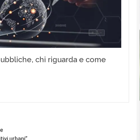
ce
tivi urbani”