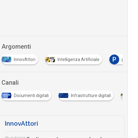
Argomenti
P
Intelligenza Artificiale
pa digitale
PNRR
Canali
Infrastrutture digitali
Sostenibilità e smart city
InnovAttori