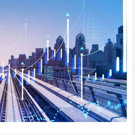
C
crittografia
InnovAttori
Cittadinanza digitale
Documenti digitali