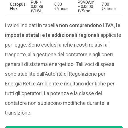
PUN +
PSVDAm
Octopus
6,00
7,00
0,0088
+ 0,0600
Flex
€/mese
€/mese
€/kWh
€/Smc
I valori indicati in tabella
non comprendono l’IVA, le
imposte statali e le addizionali regionali
applicate
per legge. Sono esclusi anche i costi relativi al
trasporto, alla gestione del contatore e agli oneri
generali di sistema energetico. Tali voci di spesa
sono stabilite dall’Autorità di Regolazione per
Energia Reti e Ambiente e risultano identiche per
tutti gli operatori. La potenza e la classe del
contatore non subiscono modifiche durante la
transizione.