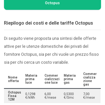
Octopus
Riepilogo dei costi e delle tariffe Octopus
Di seguito viene proposta una sintesi delle offerte
attive per le utenze domestiche dei privati del
fornitore Octopus, sia per chi vuole un prezzo fisso
sia per chi cerca un costo variabile.
Commer
Materia
Commer
Materia
Nome
cializza
prima
cializzazi
prima
offerta
zione
luce
one luce
gas
gas
Octopus
0,1298
6,00
0,5300
7,00
Fissa
€/kWh
€/mese
€/Smc
€/mese
12M