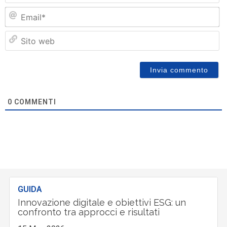
Em
Si
w
0
COMMENTI
GUIDA
Innovazione digitale e obiettivi ESG: un
confronto tra approcci e risultati