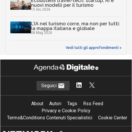
Ecosistemi travel-tech: startup, AI e
nuovi modelli per il turismo
15 Giu 2026
L’IA nel turismo corre, ma non per tutti:
la mappa italiana e globale
08 Mag 2026
Vedi tutti gli approfondimenti >
Seguici
About
Autori
Tags
Rss Feed
Privacy e Cookie Policy
Terms&Conditions Contenuti Specialistici
Cookie Center