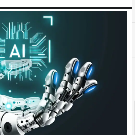
D
D
dati personali
democr
Cultura e 