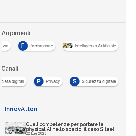
Argomenti
F
azia
formazione
Intelligenza Artificiale
Canali
P
S
società digitali
Privacy
Sicurezza digitale
InnovAttori
Quali competenze per portare la
physical AI nello spazio: il caso Sitael
22 Lug 2026