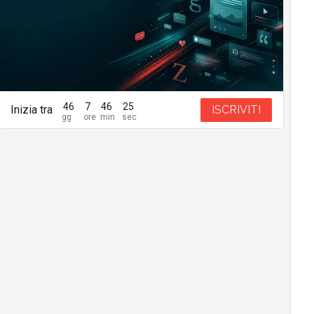
46
7
46
24
Inizia tra
ISCRIVITI