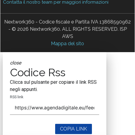
Contatta il nostro team per maggiori informazioni
Nextwork360 - Codice fiscale e Partita IVA 13868590962
- © 2026 Nextwork360. ALL RIGHTS RESERVED. ISP
AWS
Mappa del sito
close
Codice Rss
Clicca sul pulsante per copiare il link RSS
negli appunti.
RSS link
COPIA LINK