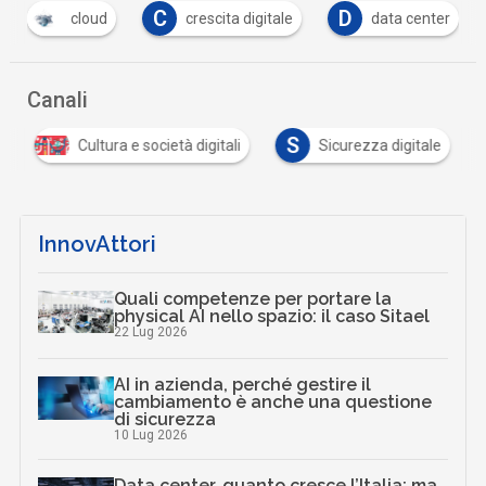
C
D
F
crescita digitale
data center
formazio
Canali
S
Cultura e società digitali
Sicurezza digitale
InnovAttori
Quali competenze per portare la
physical AI nello spazio: il caso Sitael
22 Lug 2026
AI in azienda, perché gestire il
cambiamento è anche una questione
di sicurezza
10 Lug 2026
Data center, quanto cresce l’Italia: ma