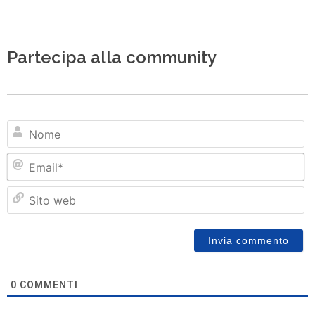
Partecipa alla community
N
Em
Si
w
0
COMMENTI