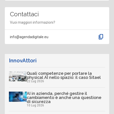
Contattaci
Vuoi maggiori informazioni?
content_copy
info@agendadigitale.eu
InnovAttori
Quali competenze per portare la
physical AI nello spazio: il caso Sitael
22 Lug 2026
AI in azienda, perché gestire il
cambiamento è anche una questione
di sicurezza
10 Lug 2026