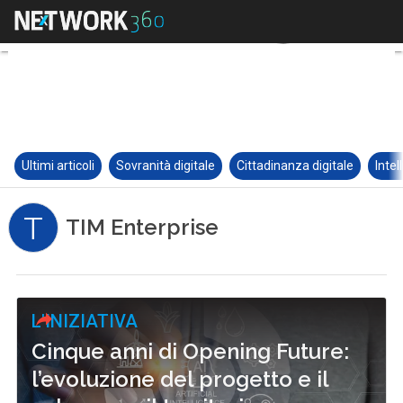
Ultimi articoli
Sovranità digitale
Cittadinanza digitale
Intel
T
TIM Enterprise
L'INIZIATIVA
Cinque anni di Opening Future:
l’evoluzione del progetto e il