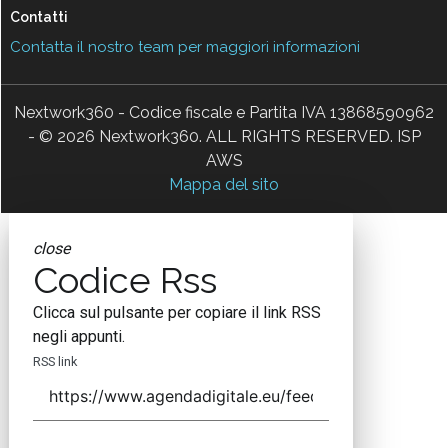
Contatti
Contatta il nostro team per maggiori informazioni
Nextwork360 - Codice fiscale e Partita IVA 13868590962
- © 2026 Nextwork360. ALL RIGHTS RESERVED. ISP
AWS
Mappa del sito
close
Codice Rss
Clicca sul pulsante per copiare il link RSS
negli appunti.
RSS link