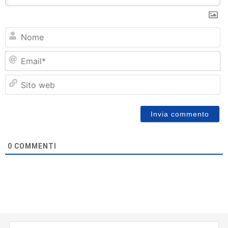
N
Em
Si
w
0
COMMENTI