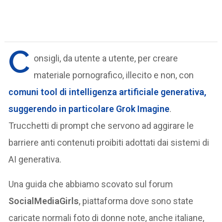
C
onsigli, da utente a utente, per creare
materiale pornografico, illecito e non, con
comuni tool di intelligenza artificiale generativa,
suggerendo in particolare Grok Imagine
.
Trucchetti di prompt che servono ad aggirare le
barriere anti contenuti proibiti adottati dai sistemi di
AI generativa.
Una guida che abbiamo scovato sul forum
SocialMediaGirls
, piattaforma dove sono state
caricate normali foto di donne note, anche italiane,