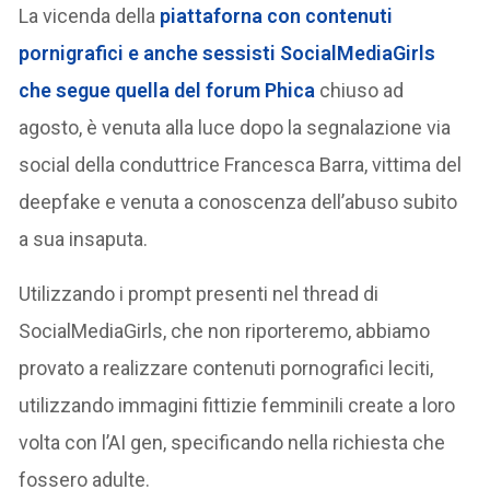
La vicenda della
piattaforna con contenuti
pornigrafici e anche sessisti SocialMediaGirls
che segue quella del forum Phica
chiuso ad
agosto, è venuta alla luce dopo la segnalazione via
social della conduttrice Francesca Barra, vittima del
deepfake e venuta a conoscenza dell’abuso subito
a sua insaputa.
Utilizzando i prompt presenti nel thread di
SocialMediaGirls, che non riporteremo, abbiamo
provato a realizzare contenuti pornografici leciti,
utilizzando immagini fittizie femminili create a loro
volta con l’AI gen, specificando nella richiesta che
fossero adulte.