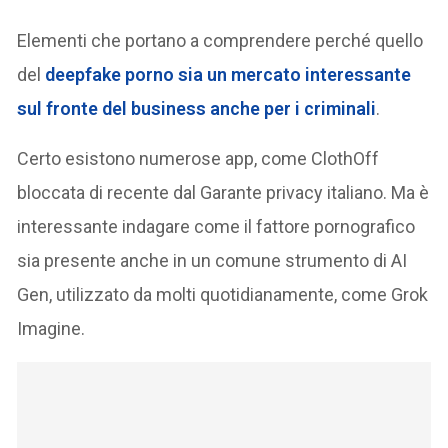
Elementi che portano a comprendere perché quello
del
deepfake porno sia un mercato interessante
sul fronte del business anche per i criminali
.
Certo esistono numerose app, come ClothOff
bloccata di recente dal Garante privacy italiano. Ma è
interessante indagare come il fattore pornografico
sia presente anche in un comune strumento di AI
Gen, utilizzato da molti quotidianamente, come Grok
Imagine.