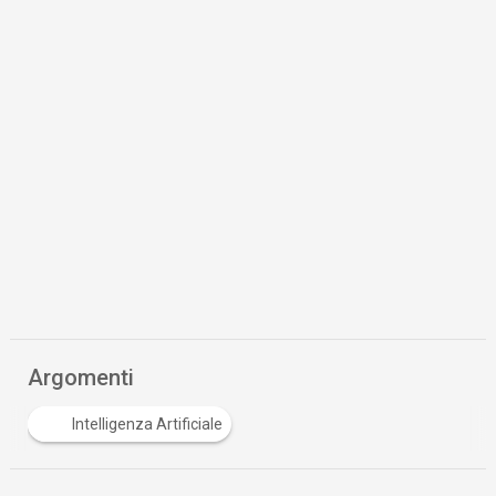
Argomenti
Intelligenza Artificiale