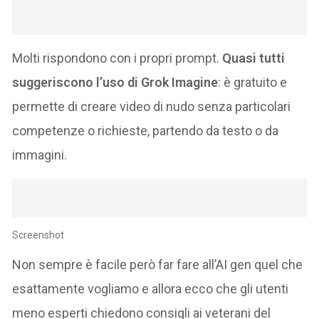
Molti rispondono con i propri prompt.
Quasi tutti
suggeriscono l’uso di Grok Imagine
: è gratuito e
permette di creare video di nudo senza particolari
competenze o richieste, partendo da testo o da
immagini.
Screenshot
Non sempre è facile però far fare all’AI gen quel che
esattamente vogliamo e allora ecco che gli utenti
meno esperti chiedono consigli ai veterani del