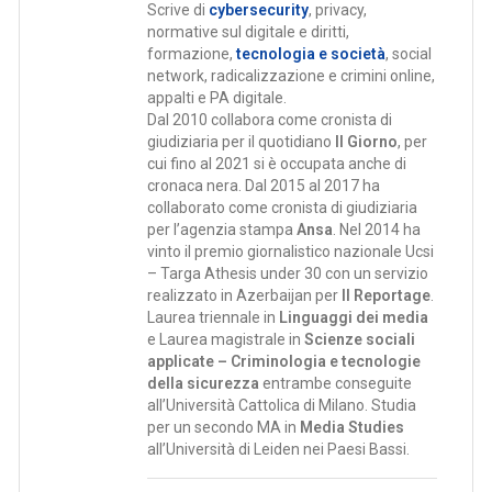
Scrive di
cybersecurity
, privacy,
normative sul digitale e diritti,
formazione,
tecnologia e società
, social
network, radicalizzazione e crimini online,
appalti e PA digitale.
Dal 2010 collabora come cronista di
giudiziaria per il quotidiano
Il Giorno
, per
cui fino al 2021 si è occupata anche di
cronaca nera. Dal 2015 al 2017 ha
collaborato come cronista di giudiziaria
per l’agenzia stampa
Ansa
. Nel 2014 ha
vinto il premio giornalistico nazionale Ucsi
– Targa Athesis under 30 con un servizio
realizzato in Azerbaijan per
Il Reportage
.
Laurea triennale in
Linguaggi dei media
e Laurea magistrale in
Scienze sociali
applicate – Criminologia e tecnologie
della sicurezza
entrambe conseguite
all’Università Cattolica di Milano. Studia
per un secondo MA in
Media Studies
all’Università di Leiden nei Paesi Bassi.