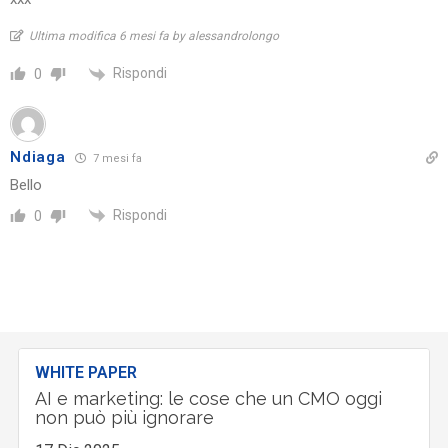
Ultima modifica 6 mesi fa by alessandrolongo
Rispondi
0
Ndiaga
7 mesi fa
Bello
Rispondi
0
WHITE PAPER
AI e marketing: le cose che un CMO oggi
non può più ignorare