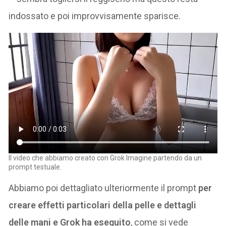
indossato e poi improvvisamente sparisce.
Il video che abbiamo creato con Grok Imagine partendo da un
prompt testuale.
Abbiamo poi dettagliato ulteriormente il prompt
per
creare effetti particolari della pelle e dettagli
delle mani e Grok ha eseguito
, come si vede