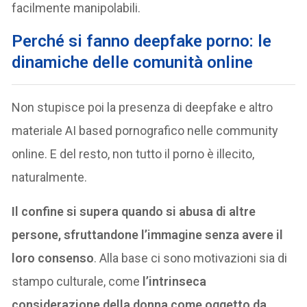
facilmente manipolabili.
Perché si fanno deepfake porno: le
dinamiche delle comunità online
Non stupisce poi la presenza di deepfake e altro
materiale AI based pornografico nelle community
online. E del resto, non tutto il porno è illecito,
naturalmente.
Il confine si supera quando
si abusa di altre
persone, sfruttandone l’immagine senza avere il
loro consenso
. Alla base ci sono motivazioni sia di
stampo culturale, come
l’intrinseca
considerazione della donna come oggetto da