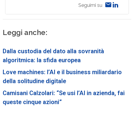
Seguimi su
Leggi anche:
Dalla custodia del dato alla sovranità
algoritmica: la sfida europea
Love machines: l’AI e il business miliardario
della solitudine digitale
Camisani Calzolari: “Se usi l’AI in azienda, fai
queste cinque azioni”