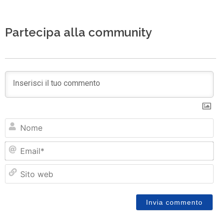
Partecipa alla community
N
Em
Si
w