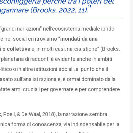
configgerla perché tra i poteri del
ngannare (Brooks, 2022, 11).
“grandi narrazioni” nell’ecosistema mediale ibrido
e
e nei social ci ritroviamo “
inondati da una
i o collettive
e, in molti casi, narcisistiche” (Brooks,
 planetaria di racconti è evidente anche in ambiti
tico o in altre istituzioni sociali, al punto che il
ato sull’analisi razionale, è ormai dominato dalla
ventate armi cruciali per governare e per comprendere
, Poell, & De Waal, 2018), la narrazione sembra
nica forma di conoscenza, via indispensabile per la