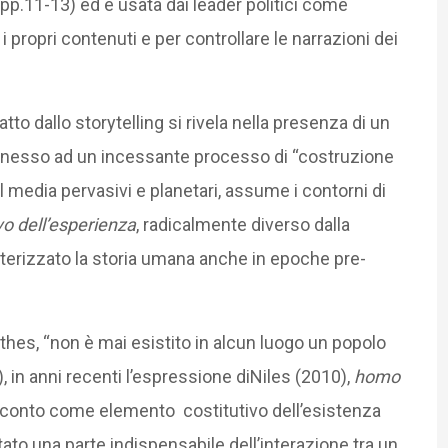
 pp.11-13) ed è usata dai leader politici come
i propri contenuti e per controllare le narrazioni dei
tto dallo storytelling si rivela nella presenza di un
nnesso ad un incessante processo di “costruzione
ial media pervasivi e planetari, assume i contorni di
vo dell’esperienza
, radicalmente diverso dalla
tterizzato la storia umana anche in epoche pre-
hes, “non è mai esistito in alcun luogo un popolo
), in anni recenti l’espressione diNiles (2010),
homo
racconto come elemento costitutivo dell’esistenza
to una parte indispensabile dell’interazione tra un