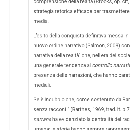
comprensione della realtà (Brooks, op. cit,
strategia retorica efficace per trasmettere 
media.
L’esito della conquista definitiva messa in a
nuovo ordine narrativo (Salmon, 2008) co
narrativa della realtà” che, nell’era dei soc
una generale tendenza al
controllo narrati
presenza delle narrazioni, che hanno cara
mediali.
Se è indubbio che, come sostenuto da Bart
senza racconti” (Barthes, 1969, trad. it. p.7
narrans
ha evidenziato la centralità del 
umana: le storie hanno sempre rappresenta