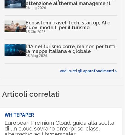
attenzione al thermal management
06 Lug 2026
Ecosistemi travel-tech: startup, AI e
nuovi modelli per il turismo
15 Giu 2026
L’IA nel turismo corre, ma non per tutti:
la mappa italiana e globale
08 Mag 2026
Vedi tutti gli approfondimenti >
Articoli correlati
WHITEPAPER
European Premium Cloud: guida alla scelta
di un cloud sovrano enterprise-class,
alternativo agli hyperscaler