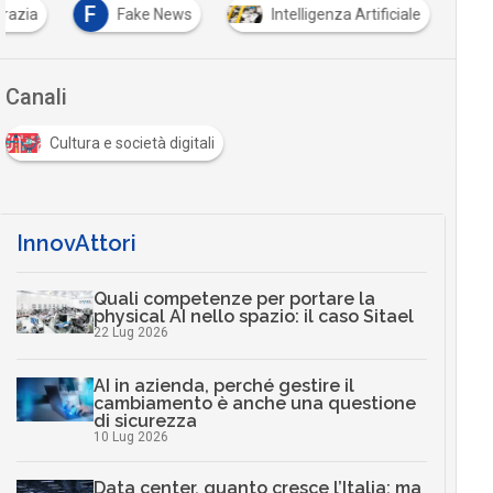
F
razia
Fake News
Intelligenza Artificiale
Canali
Cultura e società digitali
InnovAttori
Quali competenze per portare la
physical AI nello spazio: il caso Sitael
22 Lug 2026
AI in azienda, perché gestire il
cambiamento è anche una questione
di sicurezza
10 Lug 2026
Data center, quanto cresce l’Italia: ma