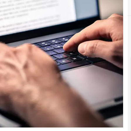
D
democ