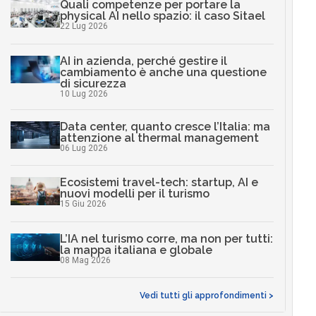
Quali competenze per portare la
physical AI nello spazio: il caso Sitael
22 Lug 2026
AI in azienda, perché gestire il
cambiamento è anche una questione
di sicurezza
10 Lug 2026
Data center, quanto cresce l’Italia: ma
attenzione al thermal management
06 Lug 2026
Ecosistemi travel-tech: startup, AI e
nuovi modelli per il turismo
15 Giu 2026
L’IA nel turismo corre, ma non per tutti:
la mappa italiana e globale
08 Mag 2026
Vedi tutti gli approfondimenti >