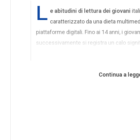
L
e abitudini di lettura dei giovani
ita
caratterizzato da una dieta multimedi
piattaforme digitali. Fino ai 14 anni, i gio
successivamente si registra un calo signi
Continua a legg