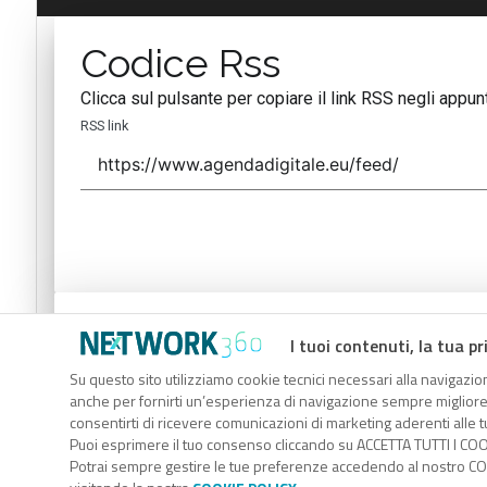
Codice Rss
Clicca sul pulsante per copiare il link RSS negli appunt
RSS link
Codice Rss
I tuoi contenuti, la tua pr
Clicca sul pulsante per copiare il link RSS negli appunt
Su questo sito utilizziamo cookie tecnici necessari alla navigazion
anche per fornirti un’esperienza di navigazione sempre migliore, p
RSS link
consentirti di ricevere comunicazioni di marketing aderenti alle tu
Puoi esprimere il tuo consenso cliccando su ACCETTA TUTTI I COO
Potrai sempre gestire le tue preferenze accedendo al nostro COO