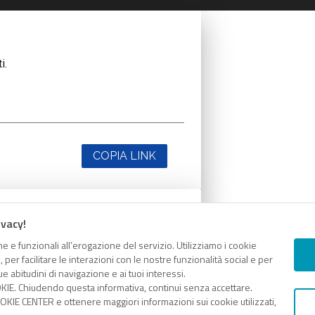
i.
COPIA LINK
ivacy!
i.
e e funzionali all’erogazione del servizio. Utilizziamo i cookie
er facilitare le interazioni con le nostre funzionalità social e per
e abitudini di navigazione e ai tuoi interessi.
KIE. Chiudendo questa informativa, continui senza accettare.
KIE CENTER e ottenere maggiori informazioni sui cookie utilizzati,