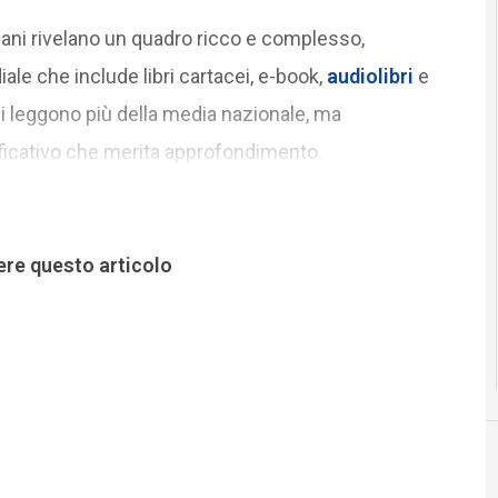
liani rivelano un quadro ricco e complesso,
ale che include libri cartacei, e-book,
audiolibri
e
vani leggono più della media nazionale, ma
ficativo che merita approfondimento.
ere questo articolo