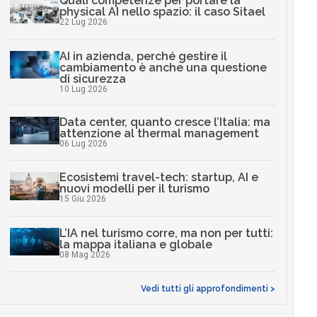
Quali competenze per portare la
physical AI nello spazio: il caso Sitael
22 Lug 2026
AI in azienda, perché gestire il
cambiamento è anche una questione
di sicurezza
10 Lug 2026
Data center, quanto cresce l’Italia: ma
attenzione al thermal management
06 Lug 2026
Ecosistemi travel-tech: startup, AI e
nuovi modelli per il turismo
15 Giu 2026
L’IA nel turismo corre, ma non per tutti:
la mappa italiana e globale
08 Mag 2026
Vedi tutti gli approfondimenti >