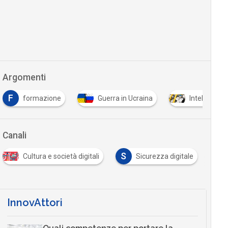
Argomenti
F
formazione
Guerra in Ucraina
Intelligenza 
Canali
S
Cultura e società digitali
Sicurezza digitale
InnovAttori