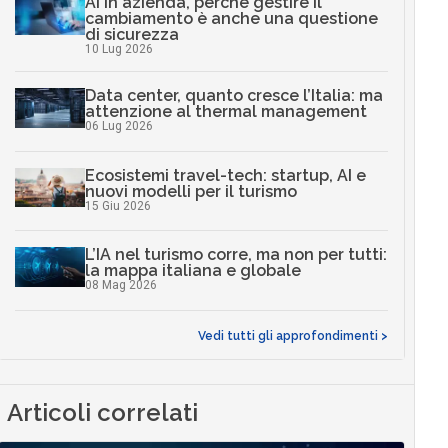
AI in azienda, perché gestire il
cambiamento è anche una questione
di sicurezza
10 Lug 2026
Data center, quanto cresce l’Italia: ma
attenzione al thermal management
06 Lug 2026
Ecosistemi travel-tech: startup, AI e
nuovi modelli per il turismo
15 Giu 2026
L’IA nel turismo corre, ma non per tutti:
la mappa italiana e globale
08 Mag 2026
Vedi tutti gli approfondimenti >
Articoli correlati