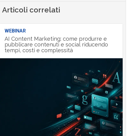
Articoli correlati
WEBINAR
AI Content Marketing: come produrre e
pubblicare contenuti e social riducendo
tempi, costi e complessità