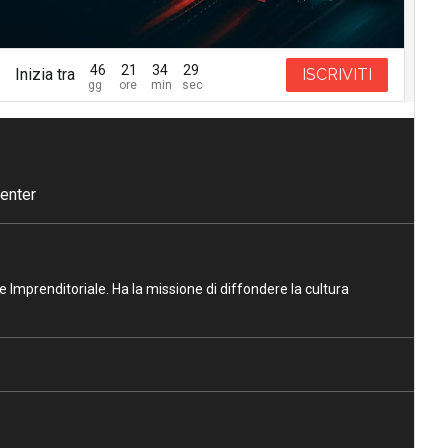
46
21
34
28
Inizia tra
ISCRIVITI
enter
ne Imprenditoriale. Ha la missione di diffondere la cultura