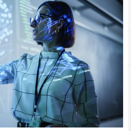
D
data c