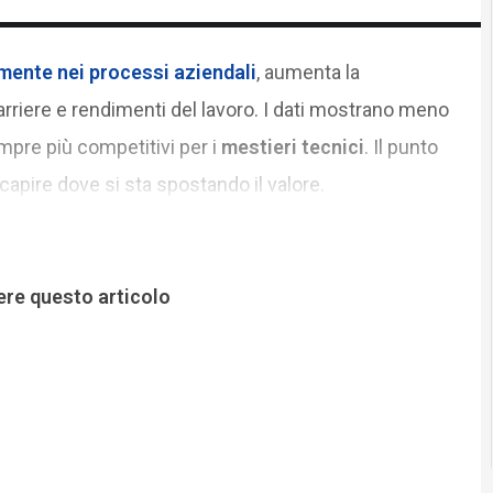
mente nei processi aziendali
, aumenta la
arriere e rendimenti del lavoro. I dati mostrano meno
mpre più competitivi per i
mestieri tecnici
. Il punto
capire dove si sta spostando il valore.
ere questo articolo