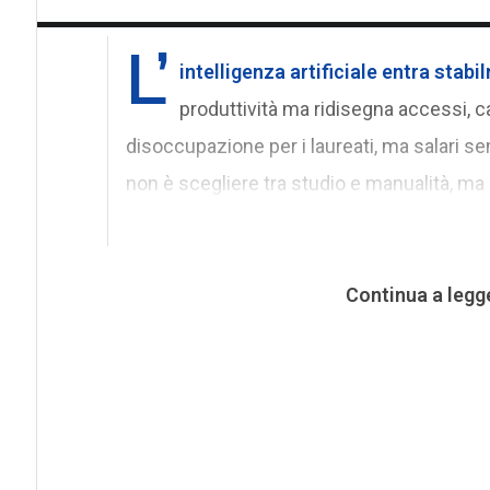
L’
intelligenza artificiale
entra stabil
produttività ma ridisegna accessi, c
disoccupazione per i laureati, ma salari se
non è scegliere tra studio e manualità, ma 
Continua a legg