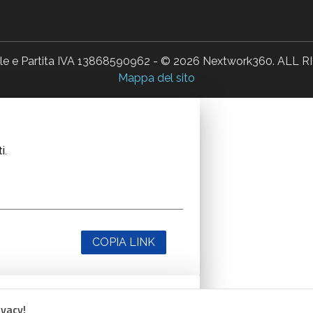
ale e Partita IVA 13868590962 - © 2026 Nextwork360. AL
Mappa del sito
i.
COPIA LINK
ivacy!