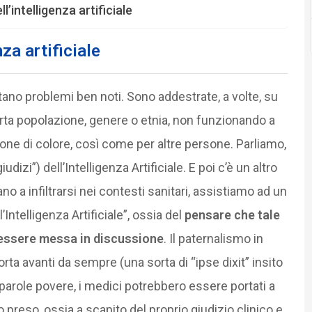
’intelligenza artificiale
nza artificiale
tano problemi ben noti. Sono addestrate, a volte, su
erta popolazione, genere o etnia, non funzionando a
one di colore, così come per altre persone. Parliamo,
udizi”) dell’Intelligenza Artificiale. E poi c’è un altro
 a infiltrarsi nei contesti sanitari, assistiamo ad un
ntelligenza Artificiale”, ossia del
pensare che tale
 essere messa in discussione
. Il paternalismo in
rta avanti da sempre (una sorta di “ipse dixit” insito
parole povere, i medici potrebbero essere portati a
ito preso, ossia a scapito del proprio giudizio clinico e