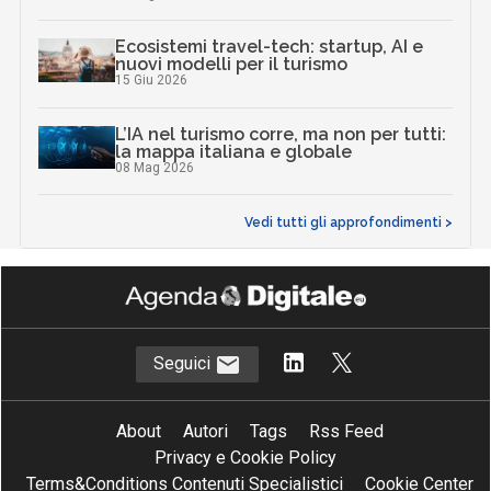
Ecosistemi travel-tech: startup, AI e
nuovi modelli per il turismo
15 Giu 2026
L’IA nel turismo corre, ma non per tutti:
la mappa italiana e globale
08 Mag 2026
Vedi tutti gli approfondimenti >
Seguici
About
Autori
Tags
Rss Feed
Privacy e Cookie Policy
Terms&Conditions Contenuti Specialistici
Cookie Center