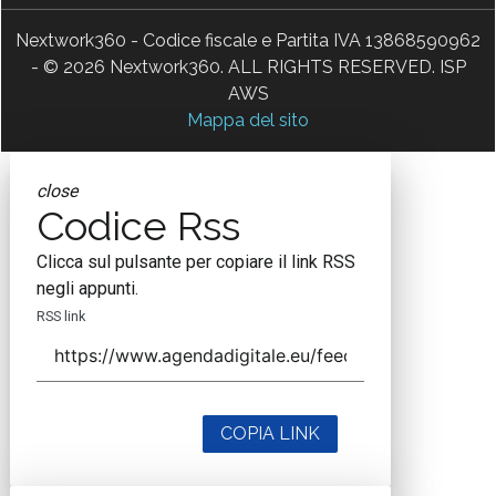
Nextwork360 - Codice fiscale e Partita IVA 13868590962
- © 2026 Nextwork360. ALL RIGHTS RESERVED. ISP
AWS
Mappa del sito
close
Codice Rss
Clicca sul pulsante per copiare il link RSS
negli appunti.
RSS link
COPIA LINK