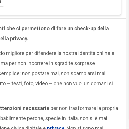
i
ti che ci permettono di fare un check-up della
della privacy.
o migliore per difendere la nostra identità online e
, ma per non incorrere in sgradite sorprese
emplice: non postare mai, non scambiarsi mai
o – testi, foto, video – che non vuoi un domani si
attenzioni necessarie
per non trasformare la propria
obabilmente perché, specie in Italia, non si è mai
one civica digitale e
privacy
.
Non si sono mai