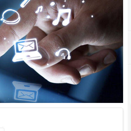
B
big data
Cultura e so