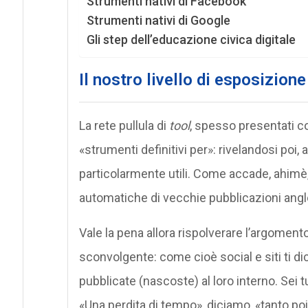
Strumenti nativi di Facebook
Strumenti nativi di Google
Gli step dell’educazione civica digitale
Il nostro livello di esposizione
La rete pullula di
tool
, spesso presentati c
«strumenti definitivi per»: rivelandosi poi,
particolarmente utili. Come accade, ahimè, s
automatiche di vecchie pubblicazioni angl
Vale la pena allora rispolverare l’argoment
sconvolgente: come cioè social e siti ti d
pubblicate (nascoste) al loro interno. Sei t
«Una perdita di tempo», diciamo, «tanto poi 