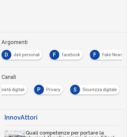
Argomenti
D
F
F
dati personali
facebook
Fake News
Canali
P
S
cietà digitali
Privacy
Sicurezza digitale
InnovAttori
Quali competenze per portare la