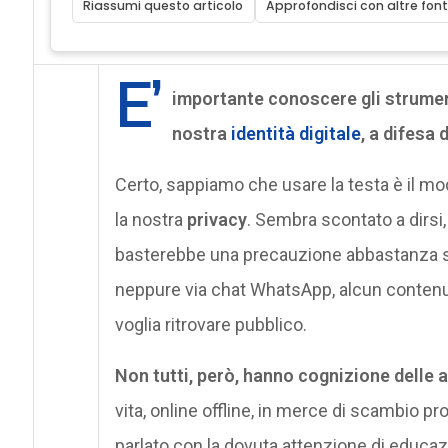
Riassumi questo articolo
Approfondisci con altre font
E’
importante conoscere gli strumen
nostra
identità digitale
, a difesa 
Certo, sappiamo che usare la testa è il mod
la nostra
privacy
. Sembra scontato a dirsi
basterebbe una precauzione abbastanza s
neppure via chat WhatsApp, alcun contenut
voglia ritrovare pubblico.
Non tutti, però, hanno cognizione delle 
vita, online offline, in merce di scambio pr
parlato con la dovuta attenzione di educazi