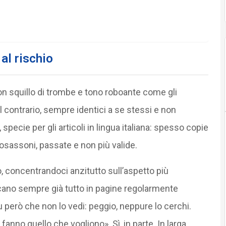
 al rischio
on squillo di trombe e tono roboante come gli
 al contrario, sempre identici a se stessi e non
pecie per gli articoli in lingua italiana: spesso copie
osassoni, passate e non più valide.
o, concentrandoci anzitutto sull’aspetto più
icano sempre già tutto in pagine regolarmente
u però che non lo vedi: peggio, neppure lo cerchi.
fanno quello che vogliono». Sì, in parte. In larga