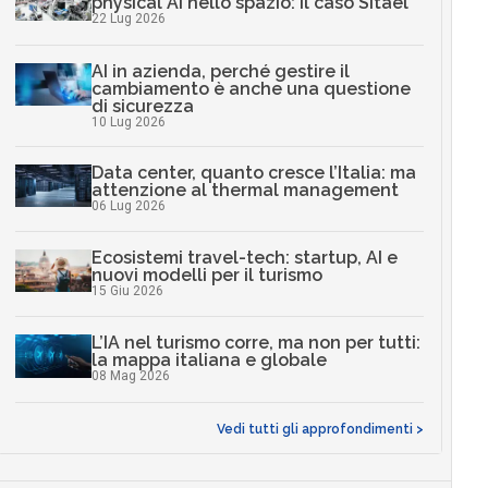
physical AI nello spazio: il caso Sitael
22 Lug 2026
AI in azienda, perché gestire il
cambiamento è anche una questione
di sicurezza
10 Lug 2026
Data center, quanto cresce l’Italia: ma
attenzione al thermal management
06 Lug 2026
Ecosistemi travel-tech: startup, AI e
nuovi modelli per il turismo
15 Giu 2026
L’IA nel turismo corre, ma non per tutti:
la mappa italiana e globale
08 Mag 2026
Vedi tutti gli approfondimenti >