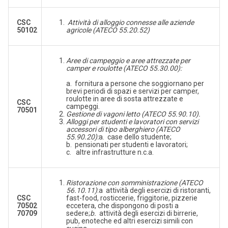
CSC
Attività di alloggio connesse alle aziende
50102
agricole (ATECO 55.20.52)
Aree di campeggio e aree attrezzate per
camper e roulotte (ATECO 55.30.00):
a. fornitura a persone che soggiornano per
brevi periodi di spazi e servizi per camper,
roulotte in aree di sosta attrezzate e
CSC
campeggi.
70501
Gestione di vagoni letto (ATECO 55.90.10).
Alloggi per studenti e lavoratori con servizi
accessori di tipo alberghiero (ATECO
55.90.20):
a. case dello studente;
b. pensionati per studenti e lavoratori;
c. altre infrastrutture n.c.a.
Ristorazione con somministrazione (ATECO
56.10.11)
:a attività degli esercizi di ristoranti,
CSC
fast-food, rosticcerie, friggitorie, pizzerie
70502
eccetera, che dispongono di posti a
70709
sedere;
b.
attività degli esercizi di birrerie,
pub, enoteche ed altri esercizi simili con