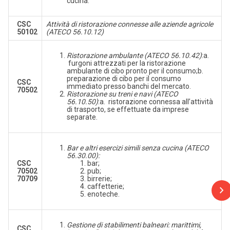
cucina.
CSC
Attività di ristorazione connesse alle aziende agricole
50102
(ATECO 56.10.12)
Ristorazione ambulante (ATECO 56.10.42)
:a.
furgoni attrezzati per la ristorazione
ambulante di cibo pronto per il consumo;b.
preparazione di cibo per il consumo
CSC
immediato presso banchi del mercato.
70502
Ristorazione su treni e navi (ATECO
56.10.50)
:a. ristorazione connessa all’attività
di trasporto, se effettuate da imprese
separate.
Bar e altri esercizi simili senza cucina (ATECO
56.30.00):
CSC
bar;
70502
pub;
70709
birrerie;
caffetterie;
enoteche.
Gestione di stabilimenti balneari: marittimi,
CSC