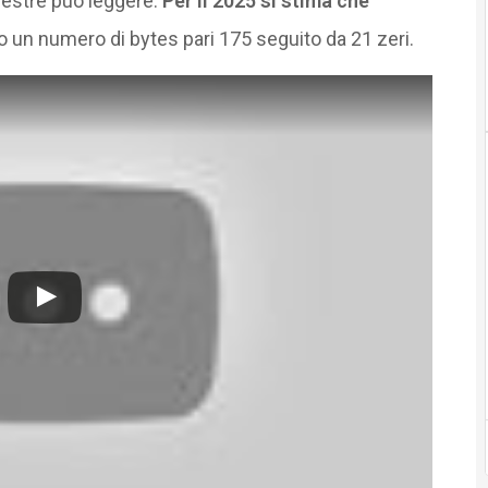
restre può leggere.
Per il 2025 si stima che
 un numero di bytes pari 175 seguito da 21 zeri.