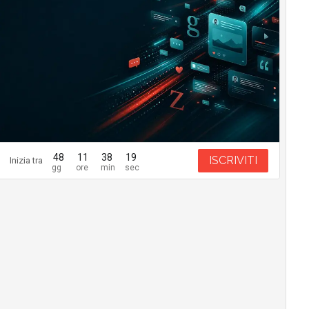
48
11
38
18
ISCRIVITI
Inizia tra