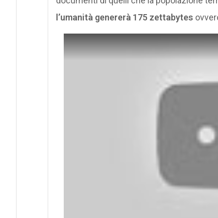
documenti di quelli che la popolazione ter
l’umanità genererà 175 zettabytes
ovvero