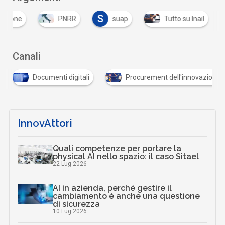
S
azione
PNRR
suap
Tutto su Inail
Canali
Documenti digitali
Procurement dell'innovazione
InnovAttori
Quali competenze per portare la
physical AI nello spazio: il caso Sitael
22 Lug 2026
AI in azienda, perché gestire il
cambiamento è anche una questione
di sicurezza
10 Lug 2026