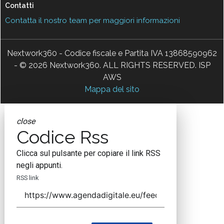
Contatti
Contatta il nostro team per maggiori informazioni
Nextwork360 - Codice fiscale e Partita IVA 13868590962
- © 2026 Nextwork360. ALL RIGHTS RESERVED. ISP
AWS
Mappa del sito
close
Codice Rss
Clicca sul pulsante per copiare il link RSS
negli appunti.
RSS link