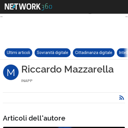
Ultimi articoli
Sovranità digitale
Cittadinanza digitale
Intel
Riccardo Mazzarella
M
INAPP
Articoli dell'autore