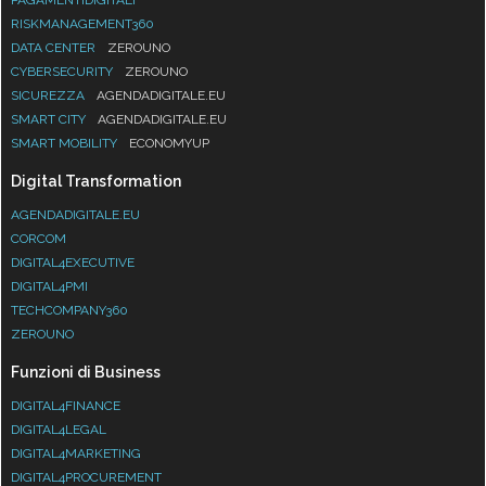
RISKMANAGEMENT360
DATA CENTER
ZEROUNO
CYBERSECURITY
ZEROUNO
SICUREZZA
AGENDADIGITALE.EU
SMART CITY
AGENDADIGITALE.EU
SMART MOBILITY
ECONOMYUP
Digital Transformation
AGENDADIGITALE.EU
CORCOM
DIGITAL4EXECUTIVE
DIGITAL4PMI
TECHCOMPANY360
ZEROUNO
Funzioni di Business
DIGITAL4FINANCE
DIGITAL4LEGAL
DIGITAL4MARKETING
DIGITAL4PROCUREMENT