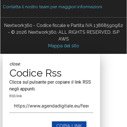
Contatta il nostro team per maggiori informazioni
Nextwork360 - Codice fiscale e Partita IVA 13868590962
- © 2026 Nextwork360. ALL RIGHTS RESERVED. ISP
AWS
Mappa del sito
close
Codice Rss
Clicca sul pulsante per copiare il link RSS
negli appunti.
RSS link
COPIA LINK