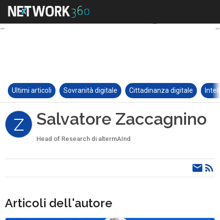
Ultimi articoli
Sovranità digitale
Cittadinanza digitale
Intel
Salvatore Zaccagnino
Z
Head of Research di altermAInd
Articoli dell'autore