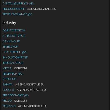
DIGITAL4SUPPLYCHAIN
PROCUREMENT
AGENDADIGITALE.EU
PEOPLE&CHANGE360
Industry
AGRIFOOD.TECH
AUTOMOTIVEUP
BANKINGUP
ENERGYUP
HEALTHTECH360
INNOVATION POST
INSURANCEUP
MEDIA
CORCOM
PROPTECH360
RETAILUP
SANITÀ
AGENDADIGITALE.EU
SCUOLA
AGENDADIGITALE.EU
SPACECONOMY360
TELCO
CORCOM
TURISMO
AGENDADIGITALE.EU