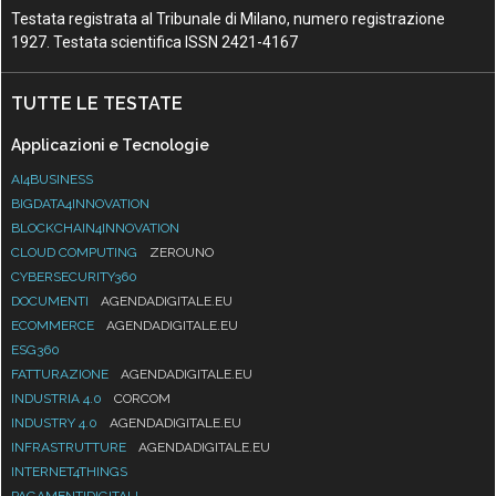
Testata registrata al Tribunale di Milano, numero registrazione
1927. Testata scientifica ISSN 2421-4167
TUTTE LE TESTATE
Applicazioni e Tecnologie
AI4BUSINESS
BIGDATA4INNOVATION
BLOCKCHAIN4INNOVATION
CLOUD COMPUTING
ZEROUNO
CYBERSECURITY360
DOCUMENTI
AGENDADIGITALE.EU
ECOMMERCE
AGENDADIGITALE.EU
ESG360
FATTURAZIONE
AGENDADIGITALE.EU
INDUSTRIA 4.0
CORCOM
INDUSTRY 4.0
AGENDADIGITALE.EU
INFRASTRUTTURE
AGENDADIGITALE.EU
INTERNET4THINGS
PAGAMENTIDIGITALI