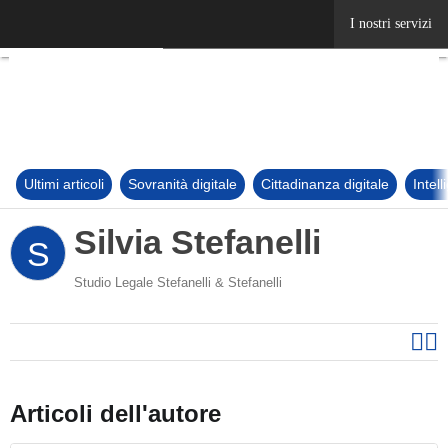
Ultimi articoli
Sovranità digitale
Cittadinanza digitale
Intel
Silvia Stefanelli
S
Studio Legale Stefanelli & Stefanelli
Articoli dell'autore