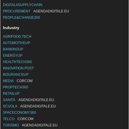
DIGITAL4SUPPLYCHAIN
PROCUREMENT
AGENDADIGITALE.EU
PEOPLE&CHANGE360
Industry
AGRIFOOD.TECH
AUTOMOTIVEUP
BANKINGUP
ENERGYUP
HEALTHTECH360
INNOVATION POST
INSURANCEUP
MEDIA
CORCOM
PROPTECH360
RETAILUP
SANITÀ
AGENDADIGITALE.EU
SCUOLA
AGENDADIGITALE.EU
SPACECONOMY360
TELCO
CORCOM
TURISMO
AGENDADIGITALE.EU