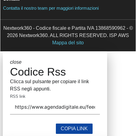
Contatta il nostro team per maggiori informazioni
Nextwork360 - Codice fiscale e Partita IVA 13868590962
- © 2026 Nextwork360. ALL RIGHTS RESERVED. ISP
AWS
Mappa del sito
close
Codice Rss
Clicca sul pulsante per copiare il link RSS
negli appunti.
RSS link
COPIA LINK