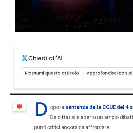
Chiedi all'AI
Riassumi questo articolo
Approfondisci con alt
D
opo la
sentenza della CGUE del 4 
Deloitte) si è aperto un ampio dibat
punti critici ancora da affrontare.