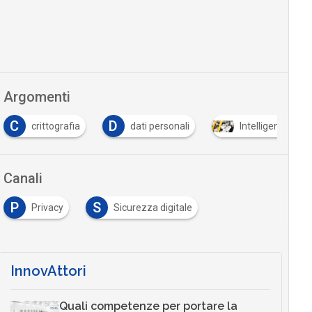
Argomenti
D
dati personali
Intelligenza Artificiale
Spac
Canali
P
S
Privacy
Sicurezza digitale
InnovAttori
Quali competenze per portare la