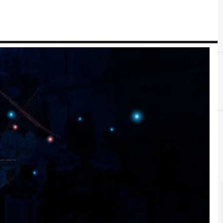
C
cloud
crittografia