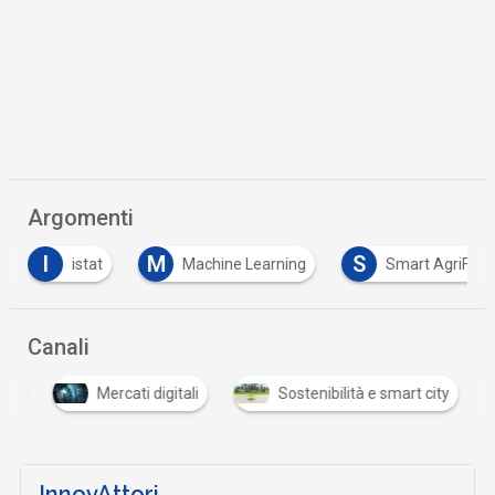
Argomenti
I
M
S
istat
Machine Learning
Smart AgriFoo
Canali
nda
Mercati digitali
Sostenibilità e smart city
InnovAttori