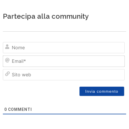
Partecipa alla community
N
Em
Si
w
0
COMMENTI