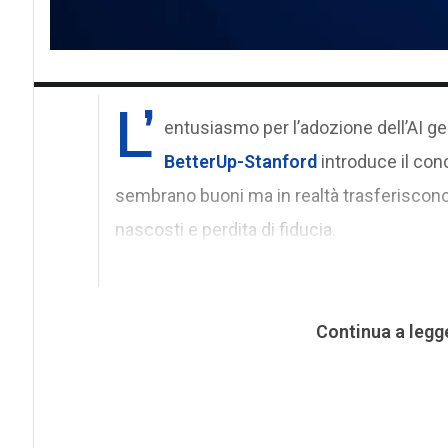
L’
entusiasmo per l’adozione dell’AI gen
BetterUp-Stanford
introduce il conc
sembrano buoni ma in realtà trasferiscono i
nascosti e perdita di fiducia.
Continua a legg