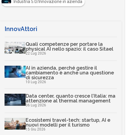
Industria 5.0/Innovazione in azienda
InnovAttori
Quali competenze per portare la
physical AI nello spazio: il caso Sitael
22 Lug 2026
AI in azienda, perché gestire il
cambiamento è anche una questione
di sicurezza
10 Lug 2026
Data center, quanto cresce l’Italia: ma
attenzione al thermal management
06 Lug 2026
Ecosistemi travel-tech: startup, AI e
nuovi modelli per il turismo
15 Giu 2026