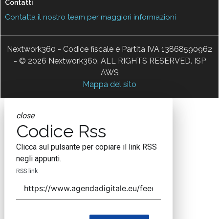
Contatti
Contatta il nostro team per maggiori informazioni
Nextwork360 - Codice fiscale e Partita IVA 13868590962
- © 2026 Nextwork360. ALL RIGHTS RESERVED. ISP
AWS
Mappa del sito
close
Codice Rss
Clicca sul pulsante per copiare il link RSS
negli appunti.
RSS link