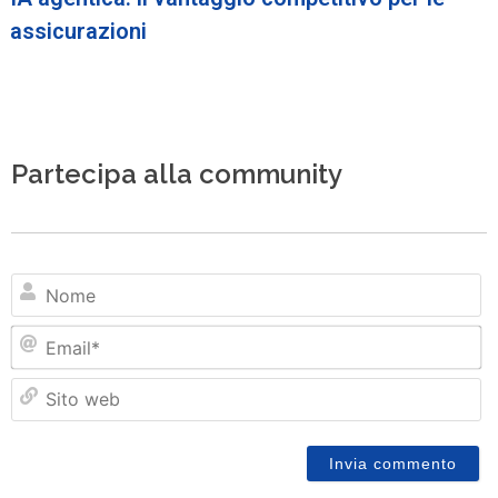
assicurazioni
Partecipa alla community
N
Em
Si
w