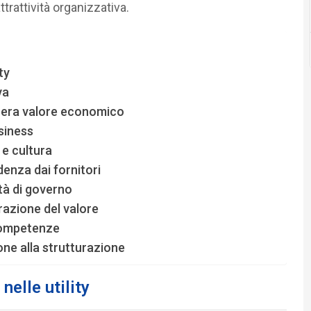
attrattività organizzativa.
ty
va
genera valore economico
usiness
 e cultura
enza dai fornitori
tà di governo
razione del valore
competenze
one alla strutturazione
nelle utility