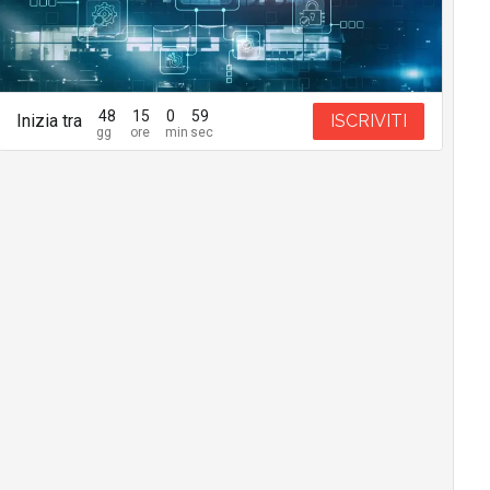
48
15
0
58
Inizia tra
ISCRIVITI