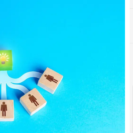
D
E
digital twin
Indus