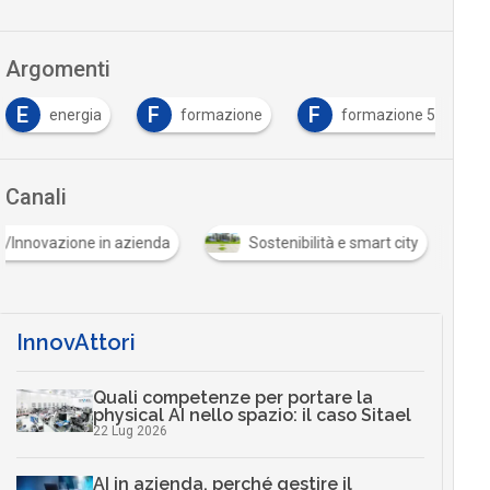
Argomenti
F
F
H
energia
formazione
formazione 5.0
Canali
tria 5.0/Innovazione in azienda
Sostenibilità e smart city
InnovAttori
Quali competenze per portare la
physical AI nello spazio: il caso Sitael
22 Lug 2026
AI in azienda, perché gestire il