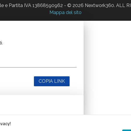
ale e Partita IVA 13868590962 - © 2026 Nextwork360. AL
Mappa del sito
i.
COPIA LINK
i.
ivacy!