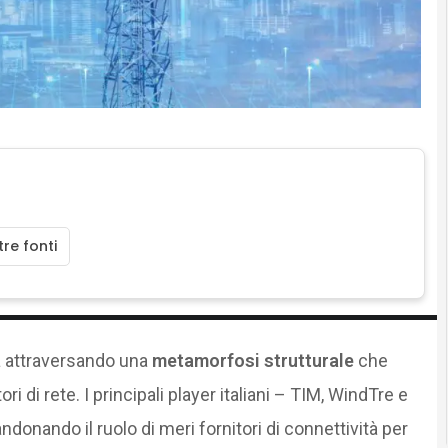
re fonti
a attraversando una
metamorfosi strutturale
che
ri di rete. I principali player italiani – TIM, WindTre e
nando il ruolo di meri fornitori di connettività per