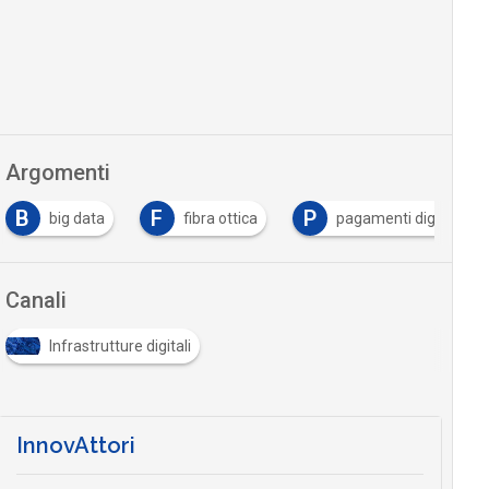
Argomenti
B
F
P
big data
fibra ottica
pagamenti digitali
Canali
Infrastrutture digitali
InnovAttori