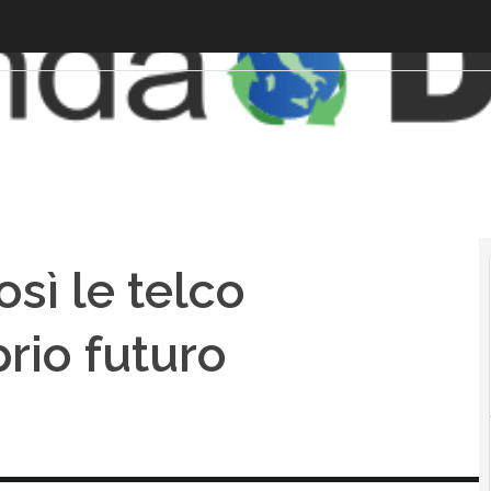
osì le telco
rio futuro