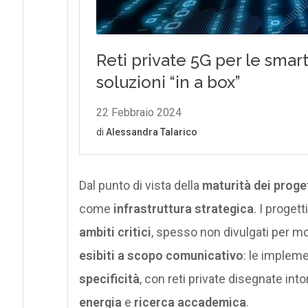
Dal punto di vista della
maturità dei proge
come
infrastruttura strategica
. I proget
ambiti critici
, spesso non divulgati per mo
esibiti a scopo comunicativo
: le implem
specificità
, con reti private disegnate intor
energia
e
ricerca accademica
.