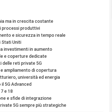
hia ma in crescita costante
i processi produttivi
iamento e sicurezza in tempo reale
 Stati Uniti
 ma investimenti in aumento
ide e coperture dedicate
i delle reti private 5G
e e ampliamento di copertura
atturiero, università ed energia
o il 5G Advanced
17 e 18
one e sfide di integrazione
private 5G sempre più strategiche