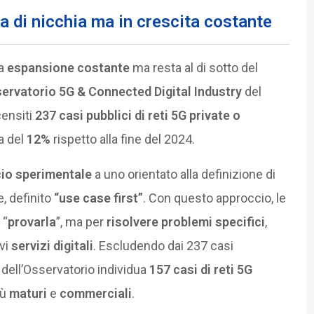
a di nicchia ma in crescita costante
na
espansione costante
ma resta al di sotto del
ervatorio 5G & Connected Digital Industry
del
censiti
237 casi pubblici di reti 5G private o
a del
12%
rispetto alla fine del 2024.
io sperimentale
a uno orientato alla definizione di
e, definito
“use case first”
. Con questo approccio, le
 “
provarla
”, ma per
risolvere problemi specifici
,
vi
servizi digitali
. Escludendo dai 237 casi
i dell’Osservatorio individua
157 casi di reti 5G
iù
maturi
e
commerciali
.