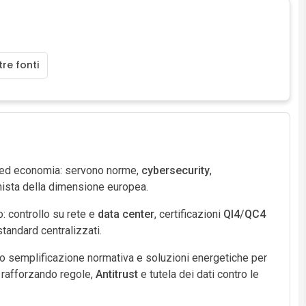
re fonti
à ed economia: servono norme,
cybersecurity
,
gonista della dimensione europea.
o: controllo su rete e
data center
, certificazioni
QI4
/
QC4
standard centralizzati.
no semplificazione normativa e soluzioni energetiche per
rafforzando regole,
Antitrust
e tutela dei dati contro le