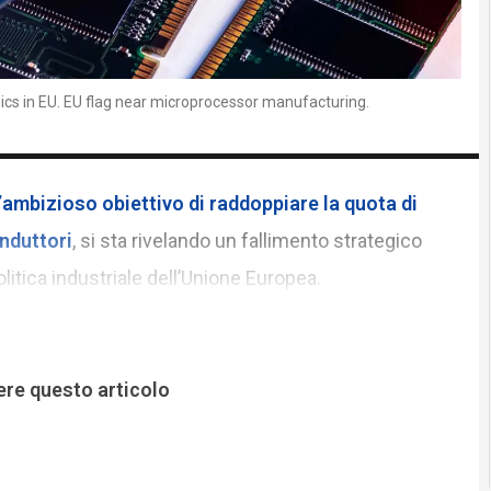
nics in EU. EU flag near microprocessor manufacturing.
l’ambizioso obiettivo di raddoppiare la quota di
nduttori
, si sta rivelando un fallimento strategico
litica industriale dell’Unione Europea.
ere questo articolo