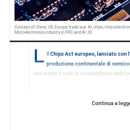
Concept of China, US, Europe trade war. AI, chips, microelectro
Microelectronics industry in PRC and AI. 20
L
Il
Chips Act europeo
, lanciato con 
produzione continentale di semico
che mette a nudo le contraddizioni della po
Continua a legg